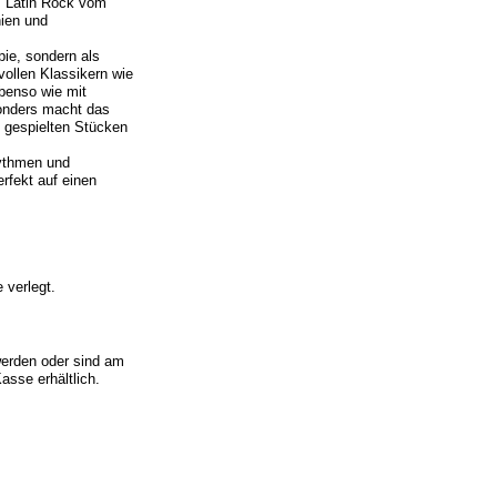
: Latin Rock vom
nien und
pie, sondern als
ollen Klassikern wie
benso wie mit
sonders macht das
 gespielten Stücken
hythmen und
rfekt auf einen
 verlegt.
erden oder sind am
asse erhältlich.