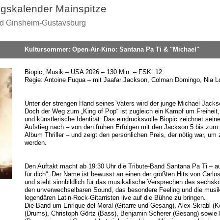
ngskalender Mainspitze
nd Ginsheim-Gustavsburg
Kultursommer: Open-Air-Kino: Santana Pa Ti & "Michael"
Biopic, Musik – USA 2026 – 130 Min. – FSK: 12
Regie: Antoine Fuqua – mit Jaafar Jackson, Colman Domingo, Nia L
Unter der strengen Hand seines Vaters wird der junge Michael Jacks
Doch der Weg zum „King of Pop“ ist zugleich ein Kampf um Freihei
und künstlerische Identität. Das eindrucksvolle Biopic zeichnet sei
Aufstieg nach – von den frühen Erfolgen mit den Jackson 5 bis zum
Album Thriller – und zeigt den persönlichen Preis, der nötig war, um
werden.
Den Auftakt macht ab 19:30 Uhr die Tribute-Band Santana Pa Ti – a
für dich“. Der Name ist bewusst an einen der größten Hits von Carl
und steht sinnbildlich für das musikalische Versprechen des sechs
den unverwechselbaren Sound, das besondere Feeling und die musik
legendären Latin-Rock-Gitarristen live auf die Bühne zu bringen.
Die Band um Enrique del Moral (Gitarre und Gesang), Alex Skrabl (
(Drums), Christoph Görtz (Bass), Benjamin Scherer (Gesang) sowie 