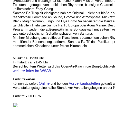
(Percussion und Gesang) hat sich einer klaren Mission verschrieben
Feinsten – getragen von karibischen Rhythmen, bluesigen Gitarrenli
kalifornischem Easy Going.
Santana Pa Ti spielt einzigartig nah am Original – nicht als bloße Ko
respektvolle Hommage an Sound, Groove und Atmosphäre. Mit kraftv
Black Magic Woman, Jingo und Oye Como Va begeistert die Band e
gefühlvollen Titeln wie Samba Pa Ti, Europa oder Aqua Marine. Be
Programm zudem die außergewöhnliche Songauswahl mit selten live
aus unterschiedlichen Schaffensphasen von Santana.
Mit ihrer Mischung aus zeitlosen Klassikern, südamerikanischen R
mitreißender Bühnenenergie stimmt „Santana Pa Ti“ das Publikum pe
sommerlichen Kinoabend unter freiem Himmel ein.
Musik: ca. 19:30 Uhr
Filmstart: ca. 21:45 Uhr
Bei schlechtem Wetter wird das Open-Air-Kino in die Burg-Lichtspiele
weitere Infos im WWW
Eintrittskarten
Online
Vorverkaufsstellen
können ab sofort
und bei den
gekauft w
Veranstaltungstag eine halbe Stunde vor Vorstellungsbeginn an der K
Eintritt: 7,00 Euro