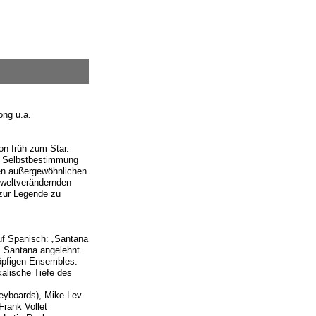
ong u.a.
on früh zum Star.
t, Selbstbestimmung
nen außergewöhnlichen
 weltverändernden
 zur Legende zu
uf Spanisch: „Santana
os Santana angelehnt
köpfigen Ensembles:
alische Tiefe des
Keyboards), Mike Lev
Frank Vollet