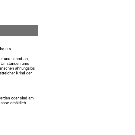
ke u.a.
or und nimmt an,
en Umständen ums
 Menschen ahnungslos
treicher Krimi der
erden oder sind am
asse erhältlich.