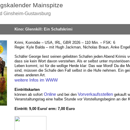
ngskalender Mainspitze
nd Ginsheim-Gustavsburg
Kino: Glennkill: Ein Schafskrimi
Krimi, Komödie – USA, IRL, GBR 2026 – 110 Min. – FSK: 6
Regie: Kyle Balda – mit Hugh Jackman, Nicholas Braun, Anke Engel
Schäfer George liest seinen geliebten Schafen jeden Abend Krimis v
dass sie kein Wort davon verstehen. Als er selbst unter mysteriös
Leben kommt, ist für die wollige Herde klar: Das war Mord! Da die
sind, müssen die Schafe den Fall selbst in die Hufe nehmen. Ein geis
etwas anderen Art.
weitere Infos im WWW
Eintrittskarten
Online
Vorverkaufsstellen
können ab sofort
und bei den
gekauft w
Veranstaltungstag eine halbe Stunde vor Vorstellungsbeginn an der K
Eintritt: 9,00 Euro/ erm: 7,00 Euro