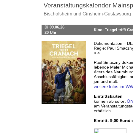
Veranstaltungskalender Mainsp
Bischofsheim und Ginsheim-Gustavsburg
Di 09.06.26
Kino: Triegel trifft C
20 Uhr
Dokumentation – DEU
Regie: Paul Smaczny 
u.a.
Paul Smaczny dokume
lebende Maler Michae
Alters des Naumburg
Anschlussfähigkeit a
jemand malt.
weitere Infos im 
Eintrittskarten
Onl
können ab sofort
am Veranstaltungsta
erhältlich.
Eintritt: 9,00 Euro/