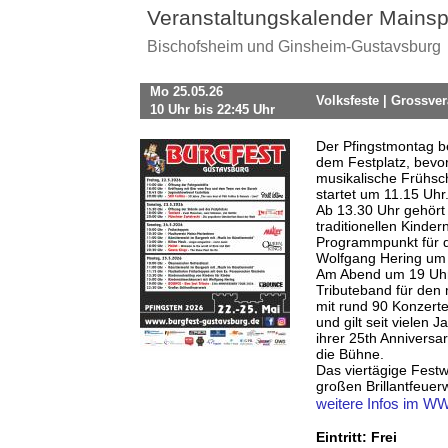
Veranstaltungskalender Mainsp
Bischofsheim und Ginsheim-Gustavsburg
Mo 25.05.26
Volksfeste | Grossv
10 Uhr bis 22:45 Uhr
Der Pfingstmontag b
dem Festplatz, bevor
musikalische Frühs
startet um 11.15 Uhr
Ab 13.30 Uhr gehört
traditionellen Kinde
Programmpunkt für d
Wolfgang Hering um 
Am Abend um 19 Uhr 
Tributeband für de
mit rund 90 Konzert
und gilt seit vielen
ihrer 25th Anniversa
die Bühne.
Das viertägige Fest
großen Brillantfeuer
weitere Infos im 
Eintritt: Frei