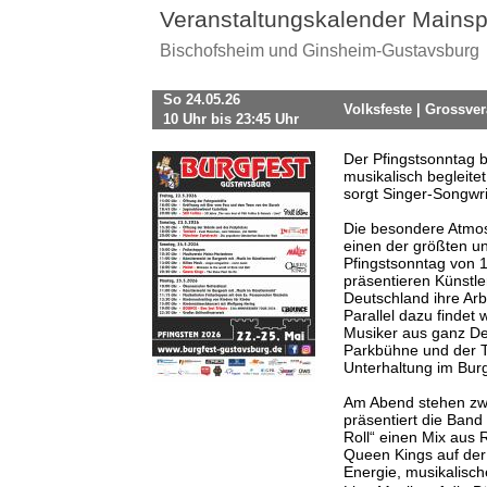
Veranstaltungskalender Mainsp
Bischofsheim und Ginsheim-Gustavsburg
So 24.05.26
Volksfeste | Grossv
10 Uhr bis 23:45 Uhr
Der Pfingstsonntag b
musikalisch begleit
sorgt Singer-Songwrit
Die besondere Atmos
einen der größten u
Pfingstsonntag von 
präsentieren Künstl
Deutschland ihre Arb
Parallel dazu findet
Musiker aus ganz De
Parkbühne und der Tu
Unterhaltung im Bur
Am Abend stehen zw
präsentiert die Band
Roll“ einen Mix aus
Queen Kings auf der
Energie, musikalisc