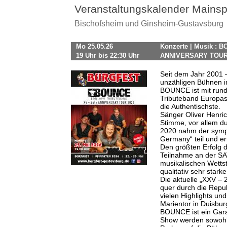
Veranstaltungskalender Mainsp
Bischofsheim und Ginsheim-Gustavsburg
Mo 25.05.26
Konzerte | Musik : B
19 Uhr bis 22:30 Uhr
ANNIVERSARY TOUR 2
Seit dem Jahr 2001 –
unzähligen Bühnen 
BOUNCE ist mit rund
Tributeband Europas u
die Authentischste.
Sänger Oliver Henri
Stimme, vor allem d
2020 nahm der sympa
Germany“ teil und er
Den größten Erfolg 
Teilnahme an der SA
musikalischen Wettst
qualitativ sehr star
Die aktuelle „XXV 
quer durch die Repub
vielen Highlights u
Marientor in Duisbur
BOUNCE ist ein Gara
Show werden sowohl d