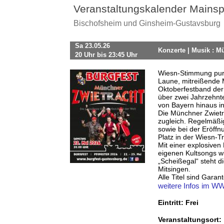
Veranstaltungskalender Mainsp
Bischofsheim und Ginsheim-Gustavsburg
Sa 23.05.26
Konzerte | Musik : M
20 Uhr bis 23:45 Uhr
Wiesn-Stimmung pur!
Laune, mitreißende M
Oktoberfestband der 
über zwei Jahrzehnt
von Bayern hinaus in
Die Münchner Zwietr
zugleich. Regelmäßig
sowie bei der Eröffn
Platz in der Wiesn-Tr
Mit einer explosive
eigenen Kultsongs wi
„Scheißegal“ steht d
Mitsingen.
Alle Titel sind Garan
weitere Infos im 
Eintritt: Frei
Veranstaltungsort: