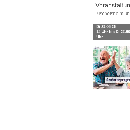
Veranstaltu
Bischofsheim u
Di 23.06.26
12 Uhr bis Di 23.06
Uhr