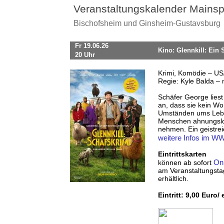
Veranstaltungskalender Mainsp
Bischofsheim und Ginsheim-Gustavsburg
Fr 19.06.26
Kino: Glennkill: Ein 
20 Uhr
Krimi, Komödie – US
Regie: Kyle Balda –
Schäfer George lies
an, dass sie kein Wo
Umständen ums Leben
Menschen ahnungslos
nehmen. Ein geistrei
weitere Infos im 
Eintrittskarten
Onl
können ab sofort
am Veranstaltungsta
erhältlich.
Eintritt: 9,00 Euro/