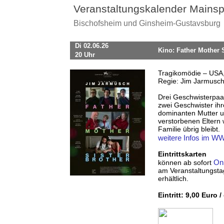
Veranstaltungskalender Mainsp
Bischofsheim und Ginsheim-Gustavsburg
Di 02.06.26
Kino: Father Mother S
20 Uhr
Tragikomödie – USA,
Regie: Jim Jarmusch 
Drei Geschwisterpaar
zwei Geschwister ihr
dominanten Mutter un
verstorbenen Eltern 
Familie übrig bleibt.
weitere Infos im 
Eintrittskarten
Onl
können ab sofort
am Veranstaltungsta
erhältlich.
Eintritt: 9,00 Euro 